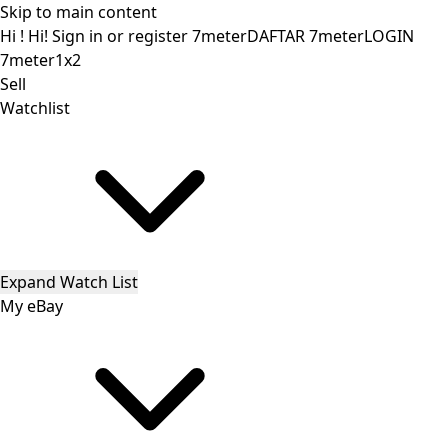
Skip to main content
Hi
!
Hi!
Sign in
or
register
7meter
DAFTAR 7meter
LOGIN
7meter
1x2
Sell
Watchlist
Expand Watch List
My eBay