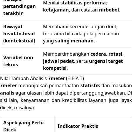
Menilai
stabilitas performa
,
pertandingan
ketajaman
, dan catatan
nirbobol
.
terakhir
Riwayat
Memahami kecenderungan duel,
head-to-head
terutama bila ada pola permainan
(kontekstual)
yang
saling menahan
.
Mempertimbangkan
cedera
,
rotasi
,
Variabel non-
jadwal padat
, serta
urgensi target
teknis
kompetisi
.
Nilai Tambah Analisis
7meter
(E-E-A-T)
7meter
menonjolkan pemanfaatan
statistik
dan masuka
analis
agar ulasan lebih dapat dipertanggungjawabkan. Di
sisi lain, kenyamanan dan kredibilitas layanan juga layak
dicek, misalnya:
Aspek yang Perlu
Indikator Praktis
Dicek