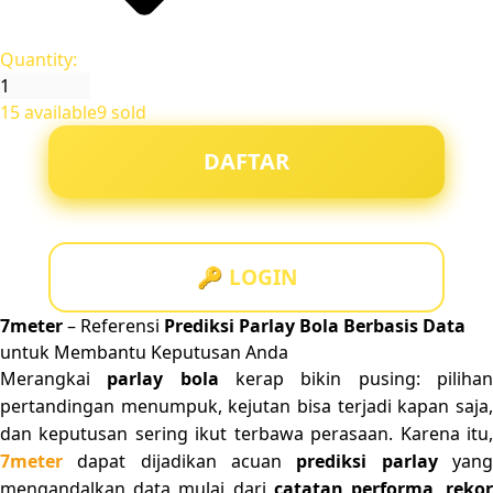
Quantity:
15 available
9 sold
DAFTAR
🔑 LOGIN
7meter
– Referensi
Prediksi Parlay Bola Berbasis Data
untuk Membantu Keputusan Anda
Merangkai
parlay bola
kerap bikin pusing: piliha
pertandingan menumpuk, kejutan bisa terjadi kapan saja,
dan keputusan sering ikut terbawa perasaan. Karena itu,
7meter
dapat dijadikan acuan
prediksi parlay
yan
mengandalkan data mulai dari
catatan performa
,
reko