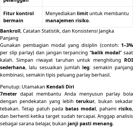
pelanggan
Fitur kontrol
Menyediakan
limit
untuk membantu
bermain
manajemen risiko
.
Bankroll
, Catatan Statistik, dan Konsistensi Jangka
Panjang
Gunakan pembagian modal yang disiplin (contoh:
1–3%
per slip parlay) dan jangan terpancing “
balik modal
” saat
kalah. Simpan riwayat taruhan untuk menghitung
ROI
sederhana
, lalu sesuaikan jumlah
leg
: semakin panjan
kombinasi, semakin tipis peluang parlay berhasil.
Penutup: Utamakan
Kendali Diri
7meter
dapat membantu Anda menyusun parlay bola
dengan pendekatan yang lebih
terukur
, bukan sekada
tebakan. Tetap patuh pada
batas modal
, pahami
risiko
dan berhenti ketika target sudah tercapai. Anggap analisis
sebagai sarana belajar, bukan
janji pasti menang
.