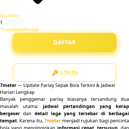
Quantity:
15 available
9 sold
DAFTAR
🔑 LOGIN
7meter
— Update Parlay Sepak Bola Terkini & Jadwal
Harian Lengkap
Banyak penggemar parlay biasanya tersandung dua
masalah utama:
jadwal pertandingan yang kerap
bergeser
dan
detail laga yang tersebar di berbaga
tempat
. Karena itu,
7meter
menjadi rujukan bagi pencint
bola yang menginginkan
informasi cepat
,
tersusun
, da