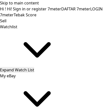
Skip to main content
Hi
!
Hi!
Sign in
or
register
7meter
DAFTAR 7meter
LOGIN
7meter
Tebak Score
Sell
Watchlist
Expand Watch List
My eBay