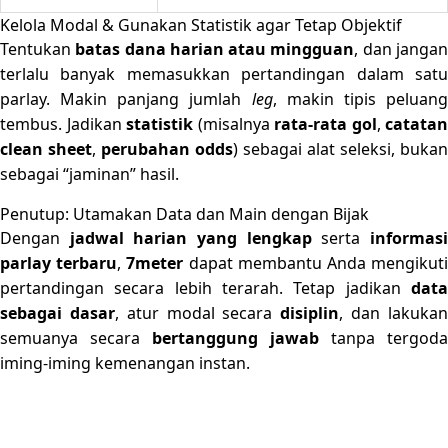
Kelola Modal & Gunakan Statistik agar Tetap Objektif
Tentukan
batas dana harian atau mingguan
, dan janga
terlalu banyak memasukkan pertandingan dalam satu
parlay. Makin panjang jumlah
leg
, makin tipis peluan
tembus. Jadikan
statistik
(misalnya
rata-rata gol
,
catatan
clean sheet
,
perubahan odds
) sebagai alat seleksi, bukan
sebagai “jaminan” hasil.
Penutup: Utamakan Data dan Main dengan Bijak
Dengan
jadwal harian yang lengkap
serta
informas
parlay terbaru
,
7meter
dapat membantu Anda mengikut
pertandingan secara lebih terarah. Tetap jadikan
data
sebagai dasar
, atur modal secara
disiplin
, dan lakuka
semuanya secara
bertanggung jawab
tanpa tergoda
iming-iming kemenangan instan.